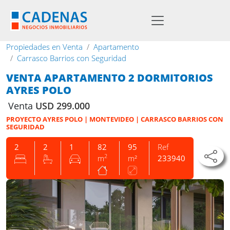
Propiedades en Venta
Apartamento
Carrasco Barrios con Seguridad
VENTA APARTAMENTO 2 DORMITORIOS
AYRES POLO
Venta
USD 299.000
PROYECTO AYRES POLO | MONTEVIDEO | CARRASCO BARRIOS CON
SEGURIDAD
2
2
1
82
95
Ref
2
m
m²
233940