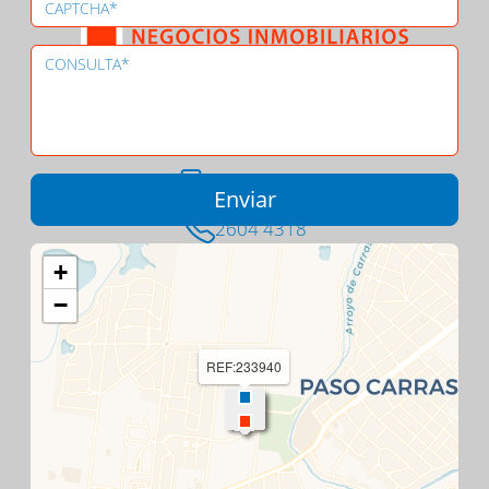
Asociado a
CASASWEB
-
REuy
CIU
-
MILUGAR
098 305 073
2604 4318
Ing. Luis Andreoni 7268
+
Carrasco
−
Montevideo - Uruguay
REF:233940
Contacto