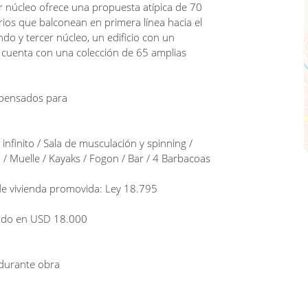
er núcleo ofrece una propuesta atípica de 70
rios que balconean en primera línea hacia el
ndo y tercer núcleo, un edificio con un
cuenta con una colección de 65 amplias
s pensados para
e infinito / Sala de musculación y spinning /
o / Muelle / Kayaks / Fogon / Bar / 4 Barbacoas
de vivienda promovida: Ley 18.795
rado en USD 18.000
 durante obra