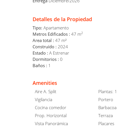
Entrega
Diciembre/2026
Detalles de la Propiedad
Tipo:
Apartamento
2
Metros Edificados :
47 m
Area total :
47 m²
Construído :
2024
Estado :
A Estrenar
Dormitorios :
0
Baños :
1
Amenities
Aire A. Split
Plantas: 1
Vigilancia
Portero
Cocina comedor
Barbacoa
Prop. Horizontal
Terraza
Vista Panorámica
Placares