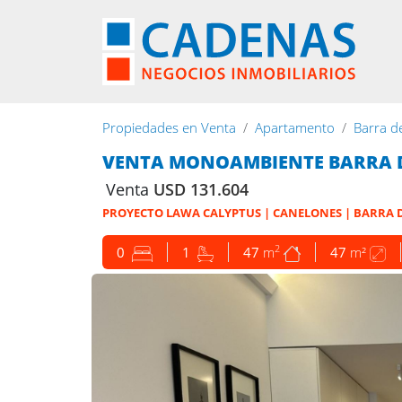
Propiedades en Venta
Apartamento
Barra d
VENTA MONOAMBIENTE BARRA 
Venta
USD 131.604
PROYECTO LAWA CALYPTUS | CANELONES | BARRA 
2
0
1
47
m
47
m²