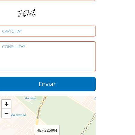
+
−
REF:225664