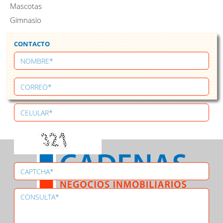
Mascotas
Gimnasio
CONTACTO
Asociado a
CASASWEB
-
REuy
CIU
-
MILUGAR