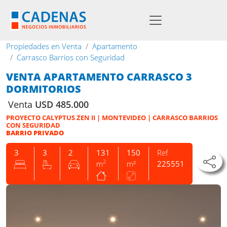
Propiedades en Venta
Apartamento
Carrasco Barrios con Seguridad
VENTA APARTAMENTO CARRASCO 3
DORMITORIOS
Venta
USD 485.000
PROYECTO CALYPTUS ZEN II | MONTEVIDEO | CARRASCO BARRIOS
CON SEGURIDAD
BARRIO PRIVADO
3
3
2
131
150
Ref
2
m
m²
225551