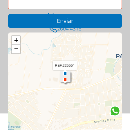
098 305 073
2604 4318
Ing. Luis Andreoni 7268
+
Carrasco
−
Montevideo - Uruguay
REF:225551
Contacto