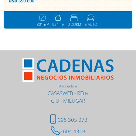
USD
650.000
801 m²
924 m²
0 DORM
5 AUTO
Asociado a
CASASWEB
-
REuy
CIU
-
MILUGAR
098 305 073
2604 4318