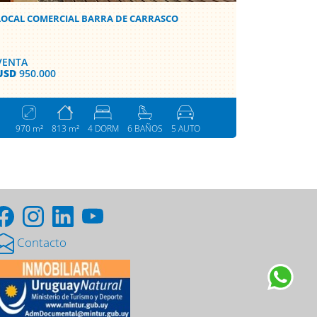
LOCAL COMERCIAL BARRA DE CARRASCO
VENTA
USD
950.000
970 m²
813 m²
4 DORM
6 BAÑOS
5 AUTO
Contacto