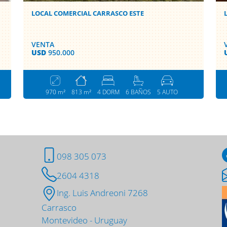
LOCAL COMERCIAL CARRASCO ESTE
VENTA
USD
950.000
970 m²
813 m²
4 DORM
6 BAÑOS
5 AUTO
098 305 073
2604 4318
Ing. Luis Andreoni 7268
Carrasco
Montevideo - Uruguay