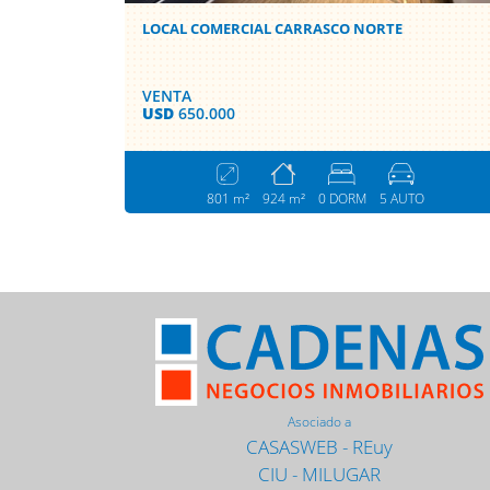
LOCAL COMERCIAL CARRASCO NORTE
VENTA
USD
650.000
801 m²
924 m²
0 DORM
5 AUTO
Asociado a
CASASWEB
-
REuy
CIU
-
MILUGAR